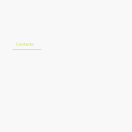
mos
Contacto
Aviso legal
Política de privacidad