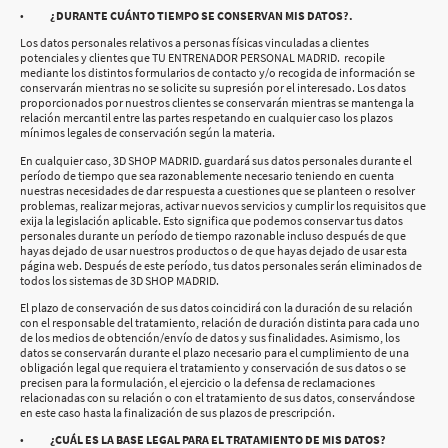
•
¿DURANTE CUÁNTO TIEMPO SE CONSERVAN MIS DATOS?.
Los datos personales relativos a personas físicas vinculadas a clientes
potenciales y clientes que TU ENTRENADOR PERSONAL MADRID. recopile
mediante los distintos formularios de contacto y/o recogida de información se
conservarán mientras no se solicite su supresión por el interesado. Los datos
proporcionados por nuestros clientes se conservarán mientras se mantenga la
relación mercantil entre las partes respetando en cualquier caso los plazos
mínimos legales de conservación según la materia.
En cualquier caso, 3D SHOP MADRID. guardará sus datos personales durante el
período de tiempo que sea razonablemente necesario teniendo en cuenta
nuestras necesidades de dar respuesta a cuestiones que se planteen o resolver
problemas, realizar mejoras, activar nuevos servicios y cumplir los requisitos que
exija la legislación aplicable. Esto significa que podemos conservar tus datos
personales durante un período de tiempo razonable incluso después de que
hayas dejado de usar nuestros productos o de que hayas dejado de usar esta
página web. Después de este período, tus datos personales serán eliminados de
todos los sistemas de 3D SHOP MADRID.
El plazo de conservación de sus datos coincidirá con la duración de su relación
con el responsable del tratamiento, relación de duración distinta para cada uno
de los medios de obtención/envío de datos y sus finalidades. Asimismo, los
datos se conservarán durante el plazo necesario para el cumplimiento de una
obligación legal que requiera el tratamiento y conservación de sus datos o se
precisen para la formulación, el ejercicio o la defensa de reclamaciones
relacionadas con su relación o con el tratamiento de sus datos, conservándose
en este caso hasta la finalización de sus plazos de prescripción.
•
¿CUÁL ES LA BASE LEGAL PARA EL TRATAMIENTO DE MIS DATOS?