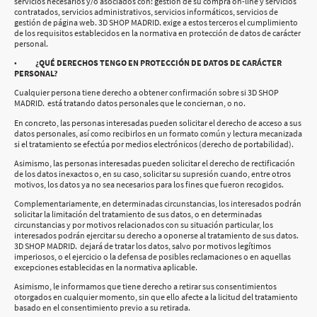
servicios necesarios y/o asociados con: gestión de su compra on-line y servicios
contratados, servicios administrativos, servicios informáticos, servicios de
gestión de página web. 3D SHOP MADRID. exige a estos terceros el cumplimiento
de los requisitos establecidos en la normativa en protección de datos de carácter
personal.
•
¿QUÉ DERECHOS TENGO EN PROTECCIÓN DE DATOS DE CARÁCTER
PERSONAL?
Cualquier persona tiene derecho a obtener confirmación sobre si 3D SHOP
MADRID. está tratando datos personales que le conciernan, o no.
En concreto, las personas interesadas pueden solicitar el derecho de acceso a sus
datos personales, así como recibirlos en un formato común y lectura mecanizada
si el tratamiento se efectúa por medios electrónicos (derecho de portabilidad).
Asimismo, las personas interesadas pueden solicitar el derecho de rectificación
de los datos inexactos o, en su caso, solicitar su supresión cuando, entre otros
motivos, los datos ya no sea necesarios para los fines que fueron recogidos.
Complementariamente, en determinadas circunstancias, los interesados podrán
solicitar la limitación del tratamiento de sus datos, o en determinadas
circunstancias y por motivos relacionados con su situación particular, los
interesados podrán ejercitar su derecho a oponerse al tratamiento de sus datos.
3D SHOP MADRID. dejará de tratar los datos, salvo por motivos legítimos
imperiosos, o el ejercicio o la defensa de posibles reclamaciones o en aquellas
excepciones establecidas en la normativa aplicable.
Asimismo, le informamos que tiene derecho a retirar sus consentimientos
otorgados en cualquier momento, sin que ello afecte a la licitud del tratamiento
basado en el consentimiento previo a su retirada.