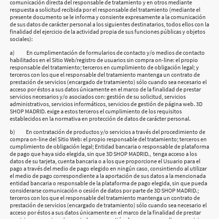
comunicación directa del responsable de tratamiento y en otros mediante
respuesta a solicitud recibida por el responsable del tratamiento (mediante el
presente documento se le informa y consiente expresamente a la comunicación
de sus datos de carácter personal a los siguientes destinatarios, todos ellos con la
finalidad del ejercicio de la actividad propia de sus funciones públicas y objetos
sociales):
a) En cumplimentación de formularios de contacto y/o medios de contacto
habilitados en el Sitio Web/registro de usuarios sin compra on-line: el propio
responsable del tratamiento; terceros en cumplimiento de obligación legal; y
terceros con los que el responsable del tratamiento mantenga un contrato de
prestación de servicios (encargado de tratamiento) sólo cuando sea necesario el
acceso por éstos a sus datos únicamente en el marco de la finalidad de prestar
servicios necesarios y/o asociados con: gestión de su solicitud, servicios
administrativos, servicios informáticos, servicios de gestión de página web. 3D
SHOP MADRID. exige a estos terceros el cumplimiento de los requisitos
establecidos en la normativa en protección de datos de carácter personal.
b) En contratación de productos y/o servicios a través del procedimiento de
compra on-line del Sitio Web: el propio responsable del tratamiento; terceros en
cumplimiento de obligación legal; Entidad bancaria o responsable de plataforma
de pago que haya sido elegida, sin que 3D SHOP MADRID., tenga acceso a los
datos de su tarjeta, cuenta bancaria o a los que proporcione el Usuario para el
pago a través del medio de pago elegido en ningún caso, consintiendo al utilizar
el medio de pago correspondiente a la aportación de sus datos a la mencionada
entidad bancaria o responsable de la plataforma de pago elegida, sin que pueda
considerarse comunicación o cesión de datos por parte de 3D SHOP MADRID.;
terceros con los que el responsable del tratamiento mantenga un contrato de
prestación de servicios (encargado de tratamiento) sólo cuando sea necesario el
acceso por éstos a sus datos únicamente en el marco de la finalidad de prestar