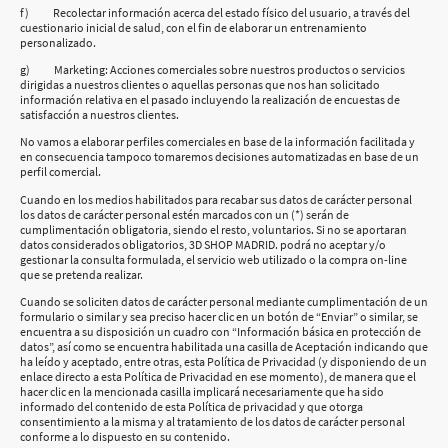
f) Recolectar información acerca del estado físico del usuario, a través del
cuestionario inicial de salud, con el fin de elaborar un entrenamiento
personalizado.
g) Marketing: Acciones comerciales sobre nuestros productos o servicios
dirigidas a nuestros clientes o aquellas personas que nos han solicitado
información relativa en el pasado incluyendo la realización de encuestas de
satisfacción a nuestros clientes.
No vamos a elaborar perfiles comerciales en base de la información facilitada y
en consecuencia tampoco tomaremos decisiones automatizadas en base de un
perfil comercial.
Cuando en los medios habilitados para recabar sus datos de carácter personal
los datos de carácter personal estén marcados con un (*) serán de
cumplimentación obligatoria, siendo el resto, voluntarios. Si no se aportaran
datos considerados obligatorios, 3D SHOP MADRID. podrá no aceptar y/o
gestionar la consulta formulada, el servicio web utilizado o la compra on-line
que se pretenda realizar.
Cuando se soliciten datos de carácter personal mediante cumplimentación de un
formulario o similar y sea preciso hacer clic en un botón de “Enviar” o similar, se
encuentra a su disposición un cuadro con “Información básica en protección de
datos”, así como se encuentra habilitada una casilla de Aceptación indicando que
ha leído y aceptado, entre otras, esta Política de Privacidad (y disponiendo de un
enlace directo a esta Política de Privacidad en ese momento), de manera que el
hacer clic en la mencionada casilla implicará necesariamente que ha sido
informado del contenido de esta Política de privacidad y que otorga
consentimiento a la misma y al tratamiento de los datos de carácter personal
conforme a lo dispuesto en su contenido.