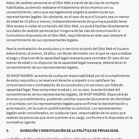
datos de carácter personal en el Sitio Web a través de las vías de contacto
habilitadas, pudiendo realizarse el tratamiento de los mismos con su
consentimiento, salvo que sea legalmente exigida la asistencia de sus
representantes legales. No obstante, en el caso de que el Usuario sea un menor
de edad de 15 años o menos, independientemente de que haya podido tener
libre acceso a visitar el contenido del Sitio Web, no podrá facilitar directamente
sus datos de carácter personal por ninguna de las vías de comunicación o
formularios dispuestos en el Sitio Web, requiriéndose en este caso siempre el
consentimiento de sus representantes legales.
Para la contratación de productos y/o servicios a través del Sitio Web el Usuario
deberá tener, al menos, 18 años, ser titular del medio con el que se vaya a realizar
el pago y disponer de la capacidad legal necesaria para contratar. En caso de ser
menor de edad o no disponer de la capacidad legal necesaria, deberá tener el
consentimiento de sus representantes legales.
3D SHOP MADRID. se exime de cualquier responsabilidad por el incumplimiento
de estos requisitos y se reserva el derecho a impedir o no satisfacer las
comunicaciones o contratación de sus productos y/o servicios, por falta de
capacidad legal. Para comprobar la edad y, en su caso, la autenticidad del
consentimiento de los representantes legales, 3D SHOP MADRID. dispondrá de
diversos procedimientos, pudiendo solicitar copia del documento de identidad
y el contacto con los representantes legales para confirmar la representación y
autorización, sin la cual no podrá tramitar su solicitud. Los representantes
legales serán considerados, en cualquier caso, responsables de los actos que
realicen las personas que se encuentren a su cargo, conforme a lo dispuesto en la
normativa vigente.
9. DURACIÓN Y MODIFICACIÓN DE LA POLÍTICA DE PRIVACIDAD.
La Política de Privacidad aplicable será la publicada en el Sitio Web en cada