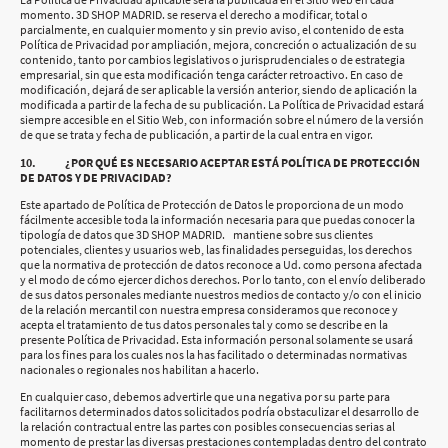
momento. 3D SHOP MADRID. se reserva el derecho a modificar, total o
parcialmente, en cualquier momento y sin previo aviso, el contenido de esta
Política de Privacidad por ampliación, mejora, concreción o actualización de su
contenido, tanto por cambios legislativos o jurisprudenciales o de estrategia
empresarial, sin que esta modificación tenga carácter retroactivo. En caso de
modificación, dejará de ser aplicable la versión anterior, siendo de aplicación la
modificada a partir de la fecha de su publicación. La Política de Privacidad estará
siempre accesible en el Sitio Web, con información sobre el número de la versión
de que se trata y fecha de publicación, a partir de la cual entra en vigor.
10. ¿POR QUÉ ES NECESARIO ACEPTAR ESTÁ POLÍTICA DE PROTECCIÓN
DE DATOS Y DE PRIVACIDAD?
Este apartado de Política de Protección de Datos le proporciona de un modo
fácilmente accesible toda la información necesaria para que puedas conocer la
tipología de datos que 3D SHOP MADRID. mantiene sobre sus clientes
potenciales, clientes y usuarios web, las finalidades perseguidas, los derechos
que la normativa de protección de datos reconoce a Ud. como persona afectada
y el modo de cómo ejercer dichos derechos. Por lo tanto, con el envío deliberado
de sus datos personales mediante nuestros medios de contacto y/o con el inicio
de la relación mercantil con nuestra empresa consideramos que reconoce y
acepta el tratamiento de tus datos personales tal y como se describe en la
presente Política de Privacidad. Esta información personal solamente se usará
para los fines para los cuales nos la has facilitado o determinadas normativas
nacionales o regionales nos habilitan a hacerlo.
En cualquier caso, debemos advertirle que una negativa por su parte para
facilitarnos determinados datos solicitados podría obstaculizar el desarrollo de
la relación contractual entre las partes con posibles consecuencias serias al
momento de prestar las diversas prestaciones contempladas dentro del contrato