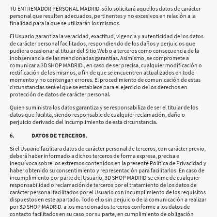
TU ENTRENADOR PERSONAL MADRID. sólo solicitará aquellos datos de carácter
personal que resulten adecuados, pertinentes y no excesivos en relación a la
finalidad para la que se utilizarán los mismos.
El Usuario garantiza la veracidad, exactitud, vigencia y autenticidad de los datos
de carácter personal facilitados, respondiendo de los daños y perjuicios que
pudiera ocasionar al titular del Sitio Web o a terceros como consecuencia de la
inobservancia de las mencionadas garantías. Asimismo, se compromete a
comunicar a 3D SHOP MADRID., en caso de ser precisa, cualquier modificación o
rectificación de los mismos, a fin de que se encuentren actualizados en todo
momento y no contengan errores. El procedimiento de comunicación de estas
circunstancias será el que se establece para el ejercicio de los derechos en
protección de datos de carácter personal.
Quien suministra los datos garantiza y se responsabiliza de ser el titular de los
datos que facilita, siendo responsable de cualquier reclamación, daño o
perjuicio derivado del incumplimiento de esta circunstancia.
6. DATOS DE TERCEROS.
Si el Usuario facilitara datos de carácter personal de terceros, con carácter previo,
deberá haber informado a dichos terceros de forma expresa, precisa e
inequívoca sobre los extremos contenidos en la presente Política de Privacidad y
haber obtenido su consentimiento y representación para facilitarlos. En caso de
incumplimiento por parte del Usuario, 3D SHOP MADRID.se exime de cualquier
responsabilidad o reclamación de terceros por el tratamiento de los datos de
carácter personal facilitados por el Usuario con incumplimiento de los requisitos
dispuestos en este apartado. Todo ello sin perjuicio de la comunicación a realizar
por 3D SHOP MADRID. a los mencionados terceros conforme a los datos de
contacto facilitados en su caso por su parte, en cumplimiento de obligación