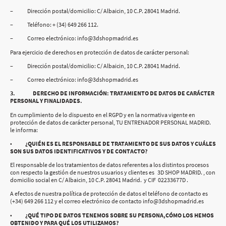
– Dirección postal/domicilio: C/ Albaicin, 10 C.P. 28041 Madrid.
– Teléfono: + (34) 649 266 112.
– Correo electrónico: info@3dshopmadrid.es
Para ejercicio de derechos en protección de datos de carácter personal:
– Dirección postal/domicilio: C/ Albaicin, 10 C.P. 28041 Madrid.
– Correo electrónico: info@3dshopmadrid.es
3. DERECHO DE INFORMACIÓN: TRATAMIENTO DE DATOS DE CARÁCTER
PERSONAL Y FINALIDADES.
En cumplimiento de lo dispuesto en el RGPD y en la normativa vigente en
protección de datos de carácter personal, TU ENTRENADOR PERSONAL MADRID.
le informa:
•
¿QUIÉN ES EL RESPONSABLE DE TRATAMIENTO DE SUS DATOS Y CUÁLES
SON SUS DATOS IDENTIFICATIVOS Y DE CONTACTO?
El responsable de los tratamientos de datos referentes a los distintos procesos
con respecto la gestión de nuestros usuarios y clientes es 3D SHOP MADRID. , con
domicilio social en C/ Albaicin, 10 C.P. 28041 Madrid. y CIF 02233677D .
A efectos de nuestra política de protección de datos el teléfono de contacto es
(+34) 649 266 112 y el correo electrónico de contacto info@3dshopmadrid.es
•
¿QUÉ TIPO DE DATOS TENEMOS SOBRE SU PERSONA,CÓMO LOS HEMOS
OBTENIDO Y PARA QUÉ LOS UTILIZAMOS?