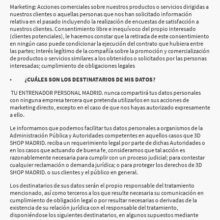
Marketing: Acciones comerciales sobre nuestros productos o servicios dirigidas a
nuestros clientes o aquellas personas que nos han solicitado información
relativa en el pasado incluyendo la realización de encuestas de satisfacción a
nuestros clientes. Consentimiento libre e inequívoco del propio interesado
(clientes potenciales), le hacemos constar que la retirada de este consentimiento
en ningún caso puede condicionar la ejecución del contrato que hubiera entre
las partes; Interés legítimo de la compañía sobre la promoción y comercialización
de productos o servicios similares a los obtenidos o solicitados por las personas
interesadas; cumplimiento de obligaciones legales
•
¿CUÁLES SON LOS DESTINATARIOS DE MIS DATOS?
TU ENTRENADOR PERSONAL MADRID. nunca compartirá tus datos personales
con ninguna empresa tercera que pretenda utilizarlos en sus acciones de
marketing directo, excepto en el caso de que nos hayas autorizado expresamente
a ello.
Le informamos que podemos facilitar tus datos personales a organismos de la
Administración Pública y Autoridades competentes en aquellos casos que 3D
SHOP MADRID. reciba un requerimiento legal por parte de dichas Autoridades o
en los casos que actuando de buena fe, consideramos que tal acción es
razonablemente necesaria para cumplir con un proceso judicial; para contestar
cualquier reclamación o demanda jurídica; o para proteger los derechos de 3D
SHOP MADRID. o sus clientes y el público en general.
Los destinatarios de sus datos serán el propio responsable del tratamiento
mencionado, así como terceros a los que resulte necesaria su comunicación en
cumplimiento de obligación legal o por resultar necesarias o derivadas de la
existencia de su relación jurídica con el responsable del tratamiento,
disponiéndose los siguientes destinatarios, en algunos supuestos mediante