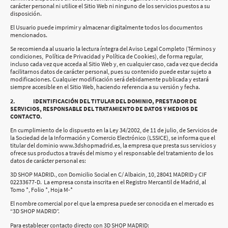
carácter personal ni utilice el Sitio Web ni ninguno de los servicios puestos a su
disposición.
El Usuario puede imprimir y almacenar digitalmente todos los documentos
mencionados.
Se recomienda al usuario la lectura íntegra del Aviso Legal Completo (Términos y
condiciones, Política de Privacidad y Política de Cookies), de forma regular,
incluso cada vez que acceda al Sitio Web y, en cualquier caso, cada vez que decida
facilitarnos datos de carácter personal, pues su contenido puede estar sujeto a
modificaciones. Cualquier modificación será debidamente publicada y estará
siempre accesible en el Sitio Web, haciendo referencia a su versión y fecha.
2. IDENTIFICACIÓN DEL TITULAR DEL DOMINIO, PRESTADOR DE
SERVICIOS, RESPONSABLE DEL TRATAMIENTO DE DATOS Y MEDIOS DE
CONTACTO.
En cumplimiento de lo dispuesto en la Ley 34/2002, de 11 de julio, de Servicios de
la Sociedad de la Información y Comercio Electrónico (LSSICE), se informa que el
titular del dominio www.3dshopmadrid.es, la empresa que presta sus servicios y
ofrece sus productos a través del mismo y el responsable del tratamiento de los
datos de carácter personal es:
3D SHOP MADRID., con Domicilio Social en C/ Albaicin, 10, 28041 MADRID y CIF
02233677-D. La empresa consta inscrita en el Registro Mercantil de Madrid, al
Tomo *, Folio *, Hoja M-*
El nombre comercial por el que la empresa puede ser conocida en el mercado es
“3D SHOP MADRID”.
Para establecer contacto directo con 3D SHOP MADRID: