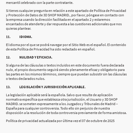
mercantil celebrado con la parte contratante.
Si tienes cualquier pregunta en relación a este apartado de Política de Privacidad
y Protección de Datos de 3D SHOP MADRID., por favor, póngase en contacto con
la empresa usando la dirección facilitada en el apartado 2 y estaremos
encantados de atenderte y dar respuesta a las cuestiones adicionales que nos
quieras plantear.
11. IDIOMA.
El idioma por el que se podrá navegar por el Sitio Web es el español. El contenido
de esta Política de Privacidad ha sido redactado en español.
12. NULIDAD Y EFICACIA.
Si alguna de las cláusulas o textos incluidos en este documento fuera declarada
nulo, el propio documento seguirá siendo plenamente eficaz y obligatorio para
las partes en los mismos términos, siempre que puedan subsistir sin las cláusulas
o textos declarados nulos.
13. LEGISLACIÓN Y JURISDICCIÓN APLICABLE.
La legislación aplicable será la española. Salvo que resulte de aplicación
normativa específica que establezca otra jurisdicción, el Usuario y 3D SHOP
MADRID. se someten expresamente a los Juzgados y Tribunales de Madrid –
España para cualquier controversia. Todo ello sin perjuicio de nuestra
disposición a la resolución de toda controversia previamente de forma amistosa.
Política de privacidad actualizada por última vez el 07 de octubre de 2025