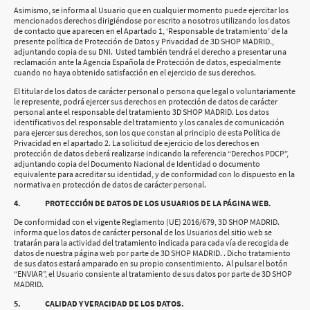
Asimismo, se informa al Usuario que en cualquier momento puede ejercitar los
mencionados derechos dirigiéndose por escrito a nosotros utilizando los datos
de contacto que aparecen en el Apartado 1, ‘Responsable de tratamiento’ de la
presente política de Protección de Datos y Privacidad de 3D SHOP MADRID.,
adjuntando copia de su DNI. Usted también tendrá el derecho a presentar una
reclamación ante la Agencia Española de Protección de datos, especialmente
cuando no haya obtenido satisfacción en el ejercicio de sus derechos.
El titular de los datos de carácter personal o persona que legal o voluntariamente
le represente, podrá ejercer sus derechos en protección de datos de carácter
personal ante el responsable del tratamiento 3D SHOP MADRID. Los datos
identificativos del responsable del tratamiento y los canales de comunicación
para ejercer sus derechos, son los que constan al principio de esta Política de
Privacidad en el apartado 2. La solicitud de ejercicio de los derechos en
protección de datos deberá realizarse indicando la referencia “Derechos PDCP”,
adjuntando copia del Documento Nacional de Identidad o documento
equivalente para acreditar su identidad, y de conformidad con lo dispuesto en la
normativa en protección de datos de carácter personal.
4. PROTECCIÓN DE DATOS DE LOS USUARIOS DE LA PÁGINA WEB.
De conformidad con el vigente Reglamento (UE) 2016/679, 3D SHOP MADRID.
informa que los datos de carácter personal de los Usuarios del sitio web se
tratarán para la actividad del tratamiento indicada para cada vía de recogida de
datos de nuestra página web por parte de 3D SHOP MADRID. . Dicho tratamiento
de sus datos estará amparado en su propio consentimiento. Al pulsar el botón
“ENVIAR”, el Usuario consiente al tratamiento de sus datos por parte de 3D SHOP
MADRID.
5. CALIDAD Y VERACIDAD DE LOS DATOS.