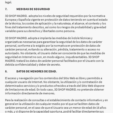
legal.
7. MEDIDAS DE SEGURIDAD
3D SHOP MADRID. adopta los niveles de seguridad requeridos por la normativa
Europea y Española vigente en protección de datos teniendo en cuenta el estado
de la técnica, los costes de aplicación y la naturaleza, el alcance, el contexto y los
fines del tratamiento descritos, así como los riesgos de probabilidad y gravedad
variables para sus derechos y libertades como persona.
3D SHOP MADRID. adopta e implanta las medidas de índole técnicas y
organizativas necesarias para garantizar la seguridad de los datos de carácter
personal, conforme a lo exigido por la normativa en protección de datos de
carácter personal, evitando su alteración, pérdida, tratamiento o acceso no
autorizado. No obstante, el Usuario debe ser consciente de que las medidas de
seguridad en Internet no son, en modo alguno, inquebrantables. 3D SHOP
MADRID. tratará los datos de carácter personal facilitados por el Usuario con la
debida confidencialidad y deber de secreto.
8. DATOS DE MENORES DE EDAD.
El acceso y navegación por los contenidos del Sitio Web es libre y permitido a
cualquier usuario de Internet. No obstante, la utilización y/o contratación de
determinados servicios y/o productos ofrecidos a través del Sitio Web dispone
de limitaciones de edad. En todo caso, 3D SHOP MADRID. no pretende obtener
información directamente de menores.
Para la realización de consultas o el establecimiento de contacto informativo y en
general en la utilización de cualquier medio por el que se faciliten datos de
carácter personal, en el caso de que el Usuario sea un menor de edad de 16 años
o más, y si dispone de la capacidad oportuna, podrá facilitar directamente sus