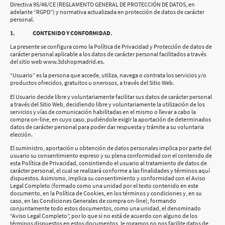
Directiva 95/46/CE (REGLAMENTO GENERAL DE PROTECCIÓN DE DATOS, en
adelante “RGPD”) y normativa actualizada en protección de datos de carácter
personal.
1. CONTENIDO Y CONFORMIDAD.
La presente se configura como la Política de Privacidad y Protección de datos de
carácter personal aplicable a los datos de carácter personal facilitados a través
del sitio web www.3dshopmadrid.es.
“Usuario” es la persona que accede, utiliza, navega o contrata los servicios y/o
productos ofrecidos, gratuitos u onerosos, a través del Sitio Web.
El Usuario decide libre y voluntariamente facilitar sus datos de carácter personal
a través del Sitio Web, decidiendo libre y voluntariamente la utilización de los
servicios y vías de comunicación habilitadas en el mismo o llevar a cabo la
compra on-line, en cuyo caso, pudiéndole exigir la aportación de determinados
datos de carácter personal para poder dar respuesta y trámite a su voluntaria
elección.
El suministro, aportación u obtención de datos personales implica por parte del
usuario su consentimiento expreso y su plena conformidad con el contenido de
esta Política de Privacidad, consintiendo el usuario al tratamiento de datos de
carácter personal, el cual se realizará conforme a las finalidades y términos aquí
dispuestos. Asimismo, implica su consentimiento y conformidad con el Aviso
Legal Completo (formado como una unidad por el texto contenido en este
documento, en la Política de Cookies, en los términos y condiciones y, en su
caso, en las Condiciones Generales de compra on-line), formando
conjuntamente todo estos documentos, como una unidad, el denominado
“Aviso Legal Completo”, por lo que si no está de acuerdo con alguno de los
términos dispuestos en estos documentos, le rogamos no nos facilite datos de