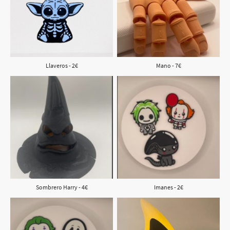
Llaveros - 2€
Mano - 7€
Sombrero Harry - 4€
Imanes - 2€